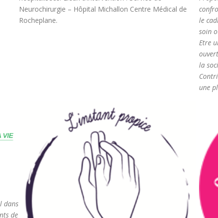
Neurochirurgie – Hôpital Michallon Centre Médical de
confro
Rocheplane.
le cad
soin 
Etre u
ouvert
la soc
​Contr
une pl
l dans
nts de