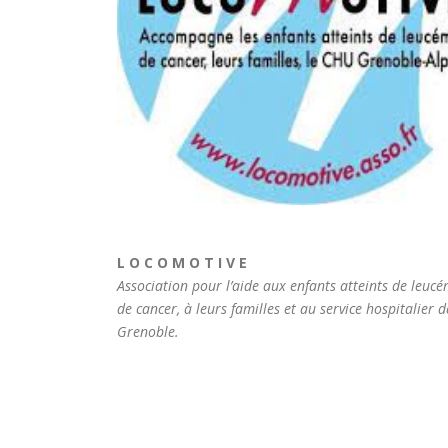
L O C O M O T I V E
Association pour l’aide aux enfants atteints de leucé
de cancer, à leurs familles et au service hospitalier d
Grenoble.