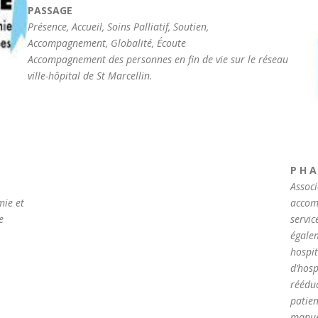
PASSAGE
Présence, Accueil, Soins Palliatif, Soutien,
Accompagnement, Globalité, Écoute
​Accompagnement des personnes en fin de vie sur le réseau
ville-hôpital de St Marcellin.
P H A
Associ
mie et
accom
e
servic
égale
hospit
d’hosp
rééduc
patien
manuel