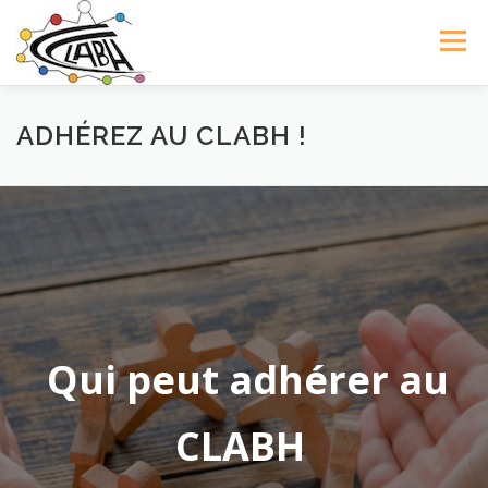
Aller
au
Menu
contenu
LE CLABH
NOS FORMATIONS
ACTUALITÉS
ADHÉREZ AU CLABH !
ADHÉREZ AU CLABH !
CONTACT
Qui peut adhérer au
CLABH