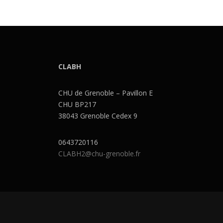
CLABH
CHU de Grenoble – Pavillon E
CHU BP217
38043 Grenoble Cedex 9
0643720116
CLABH2@chu-grenoble.fr