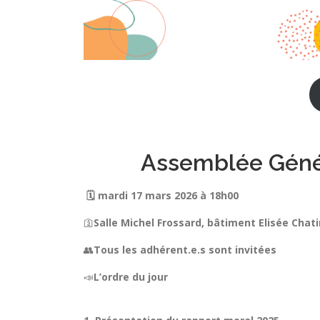
Assemblée Géné
🗓️ mardi 17 mars 2026 à 18h00
🛐
Salle Michel Frossard, bâtiment Elisée Chat
👥
Tous les adhérent.e.s sont invitées
📣
L’ordre du jour