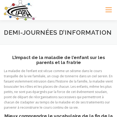
Aller
au
Menu
contenu
LE CLABH
NOS FORMATIONS
ACTUALITÉS
DEMI-JOURNÉES D’INFORMATION
ADHÉREZ AU CLABH !
CONTACT
L’impact de la maladie de l’enfant sur les
parents et la fratrie
La maladie de l’enfant est vécue comme un séisme dans le cours
tranquille de la vie familiale, un coup de tonnerre dans un ciel serein. En
faisant violemment intrusion dans l’histoire de la famille, la maladie vient
bousculer les rôles et les places de chacun. Les enfants, même les plus
petits, ne sont pas épargnés par la force de cet événement soudain,
point de départ de réorganisations successives qui permettront à
chacun de s’adapter au temps de la maladie et de ses traitements our
parvenir à reconstruire le cours continu de sa vie.
Mieux comprendre le vocabulaire de la fin de la