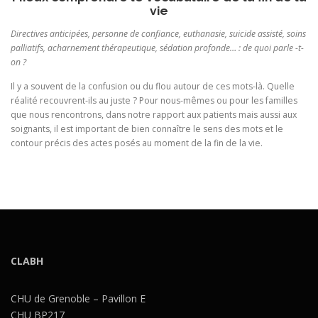
vie
Directives anticipées, personne de confiance, euthanasie, suicide assisté, soins
palliatifs, acharnement thérapeutique, sédation profonde… : de quoi parle -t-
on ?
Il y a souvent de la confusion ou du flou autour de ces mots-là. Quelle
réalité recouvrent-ils au juste ? Pour nous-mêmes ou pour les familles
que nous rencontrons, dans notre rapport aux patients mais aussi aux
soignants, il est important de bien connaître le sens des mots et le
contour précis des actes posés au moment de la fin de la vie.
CLABH
CHU de Grenoble – Pavillon E
CHU BP217