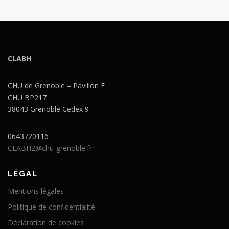
CLABH
CHU de Grenoble – Pavillon E
CHU BP217
38043 Grenoble Cedex 9
0643720116
CLABH2@chu-grenoble.fr
LÉGAL
Mentions légales
Politique de confidentialité
Déclaration de cookies