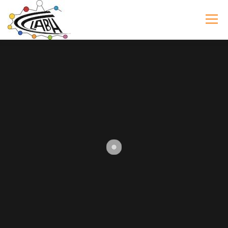
Menu
LE CLABH
NOS FORMATIONS
ACTUALITÉS
ADHÉREZ AU CLABH !
CONTACT